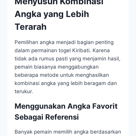
Menyusun Kombinasi
Angka yang Lebih
Terarah
Pemilihan angka menjadi bagian penting
dalam permainan togel Kiribati. Karena
tidak ada rumus pasti yang menjamin hasil,
pemain biasanya menggabungkan
beberapa metode untuk menghasilkan
kombinasi angka yang lebih beragam dan
terukur.
Menggunakan Angka Favorit
Sebagai Referensi
Banyak pemain memilih angka berdasarkan