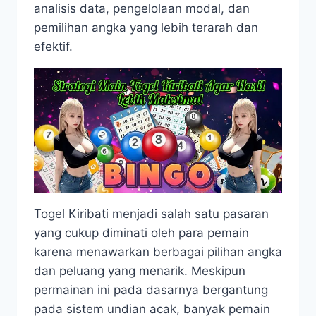
analisis data, pengelolaan modal, dan
pemilihan angka yang lebih terarah dan
efektif.
Togel Kiribati menjadi salah satu pasaran
yang cukup diminati oleh para pemain
karena menawarkan berbagai pilihan angka
dan peluang yang menarik. Meskipun
permainan ini pada dasarnya bergantung
pada sistem undian acak, banyak pemain