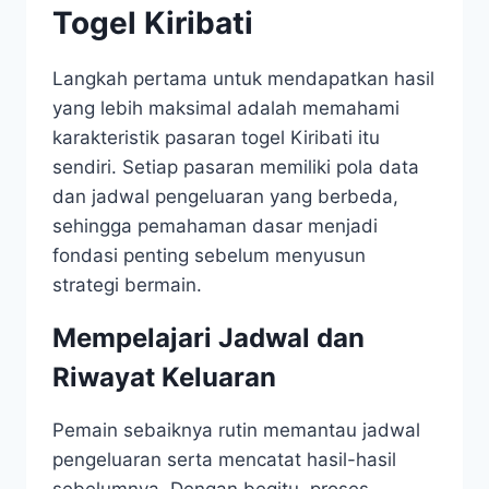
Togel Kiribati
Langkah pertama untuk mendapatkan hasil
yang lebih maksimal adalah memahami
karakteristik pasaran togel Kiribati itu
sendiri. Setiap pasaran memiliki pola data
dan jadwal pengeluaran yang berbeda,
sehingga pemahaman dasar menjadi
fondasi penting sebelum menyusun
strategi bermain.
Mempelajari Jadwal dan
Riwayat Keluaran
Pemain sebaiknya rutin memantau jadwal
pengeluaran serta mencatat hasil-hasil