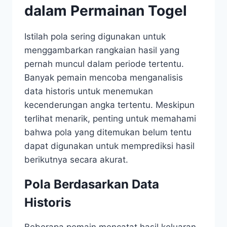
dalam Permainan Togel
Istilah pola sering digunakan untuk
menggambarkan rangkaian hasil yang
pernah muncul dalam periode tertentu.
Banyak pemain mencoba menganalisis
data historis untuk menemukan
kecenderungan angka tertentu. Meskipun
terlihat menarik, penting untuk memahami
bahwa pola yang ditemukan belum tentu
dapat digunakan untuk memprediksi hasil
berikutnya secara akurat.
Pola Berdasarkan Data
Historis