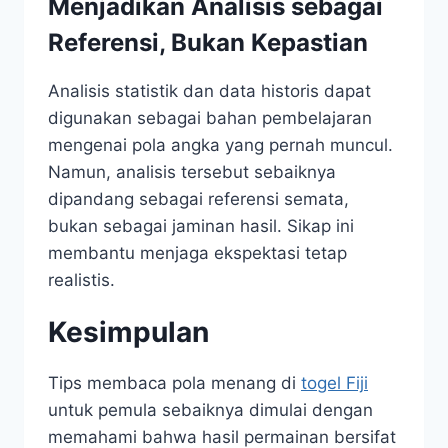
Menjadikan Analisis sebagai
Referensi, Bukan Kepastian
Analisis statistik dan data historis dapat
digunakan sebagai bahan pembelajaran
mengenai pola angka yang pernah muncul.
Namun, analisis tersebut sebaiknya
dipandang sebagai referensi semata,
bukan sebagai jaminan hasil. Sikap ini
membantu menjaga ekspektasi tetap
realistis.
Kesimpulan
Tips membaca pola menang di
togel Fiji
untuk pemula sebaiknya dimulai dengan
memahami bahwa hasil permainan bersifat