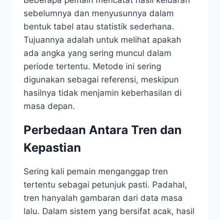
Beberapa pemain mencatat hasil keluaran
sebelumnya dan menyusunnya dalam
bentuk tabel atau statistik sederhana.
Tujuannya adalah untuk melihat apakah
ada angka yang sering muncul dalam
periode tertentu. Metode ini sering
digunakan sebagai referensi, meskipun
hasilnya tidak menjamin keberhasilan di
masa depan.
Perbedaan Antara Tren dan
Kepastian
Sering kali pemain menganggap tren
tertentu sebagai petunjuk pasti. Padahal,
tren hanyalah gambaran dari data masa
lalu. Dalam sistem yang bersifat acak, hasil