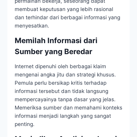
permainan bekerja, seseorang dapat
membuat keputusan yang lebih rasional
dan terhindar dari berbagai informasi yang
menyesatkan.
Memilah Informasi dari
Sumber yang Beredar
Internet dipenuhi oleh berbagai klaim
mengenai angka jitu dan strategi khusus.
Pemula perlu bersikap kritis terhadap
informasi tersebut dan tidak langsung
mempercayainya tanpa dasar yang jelas.
Memeriksa sumber dan memahami konteks
informasi menjadi langkah yang sangat
penting.