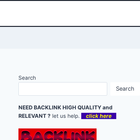
Search
Search
NEED BACKLINK HIGH QUALITY and
RELEVANT ?
let us help.
click here