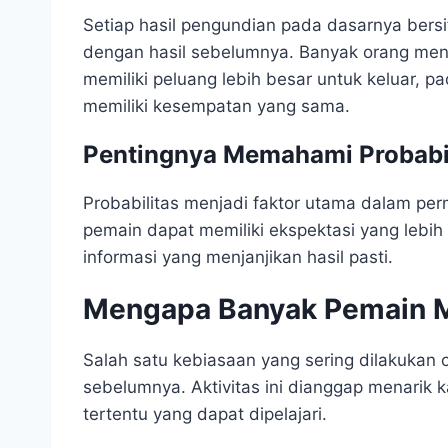
Setiap hasil pengundian pada dasarnya bersi
dengan hasil sebelumnya. Banyak orang men
memiliki peluang lebih besar untuk keluar, p
memiliki kesempatan yang sama.
Pentingnya Memahami Probabil
Probabilitas menjadi faktor utama dalam p
pemain dapat memiliki ekspektasi yang lebih
informasi yang menjanjikan hasil pasti.
Mengapa Banyak Pemain M
Salah satu kebiasaan yang sering dilakukan 
sebelumnya. Aktivitas ini dianggap menarik
tertentu yang dapat dipelajari.