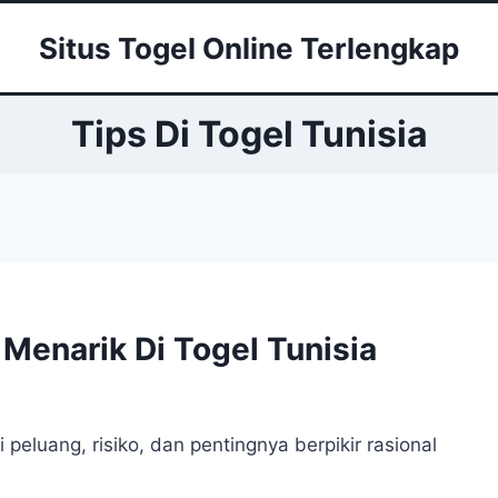
Situs Togel Online Terlengkap
Tips Di Togel Tunisia
Menarik Di Togel Tunisia
peluang, risiko, dan pentingnya berpikir rasional