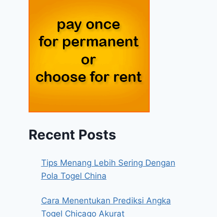
Recent Posts
Tips Menang Lebih Sering Dengan
Pola Togel China
Cara Menentukan Prediksi Angka
Togel Chicago Akurat