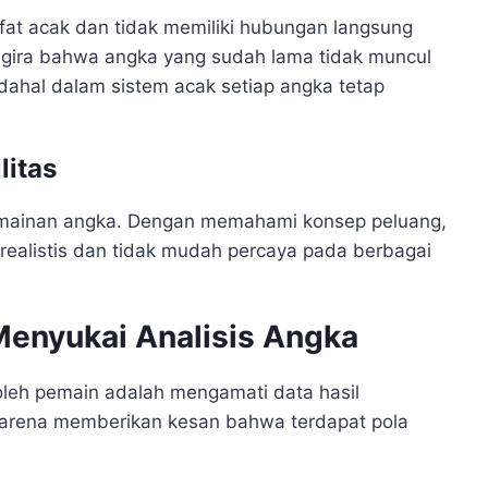
fat acak dan tidak memiliki hubungan langsung
gira bahwa angka yang sudah lama tidak muncul
adahal dalam sistem acak setiap angka tetap
itas
ermainan angka. Dengan memahami konsep peluang,
 realistis dan tidak mudah percaya pada berbagai
enyukai Analisis Angka
oleh pemain adalah mengamati data hasil
 karena memberikan kesan bahwa terdapat pola