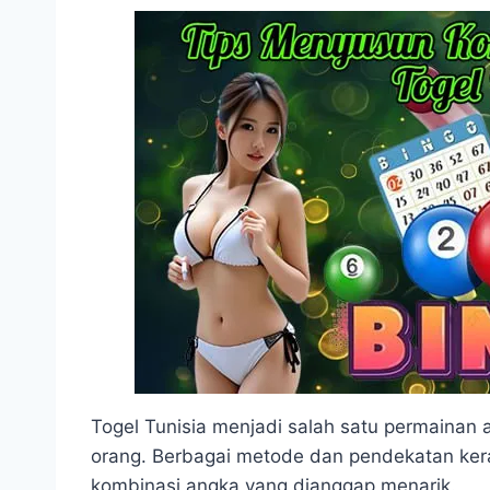
Togel Tunisia menjadi salah satu permainan
orang. Berbagai metode dan pendekatan ker
kombinasi angka yang dianggap menarik.