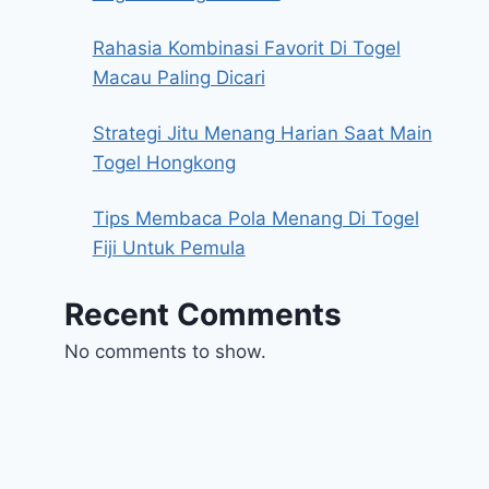
Rahasia Kombinasi Favorit Di Togel
Macau Paling Dicari
Strategi Jitu Menang Harian Saat Main
Togel Hongkong
Tips Membaca Pola Menang Di Togel
Fiji Untuk Pemula
Recent Comments
No comments to show.