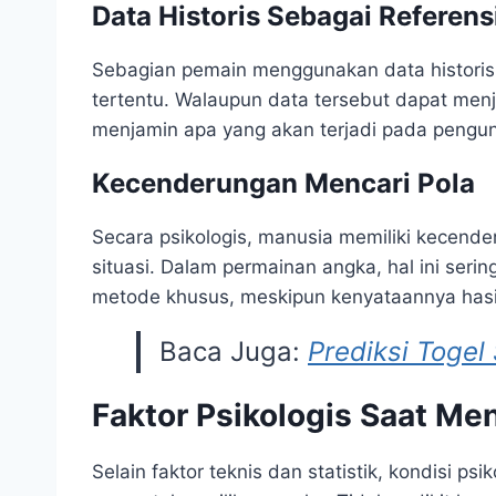
Data Historis Sebagai Referens
Sebagian pemain menggunakan data historis
tertentu. Walaupun data tersebut dapat menja
menjamin apa yang akan terjadi pada pengun
Kecenderungan Mencari Pola
Secara psikologis, manusia memiliki kecen
situasi. Dalam permainan angka, hal ini se
metode khusus, meskipun kenyataannya hasil 
Baca Juga:
Prediksi Togel
Faktor Psikologis Saat M
Selain faktor teknis dan statistik, kondisi p