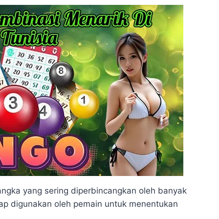
 angka yang sering diperbincangkan oleh banyak
ap digunakan oleh pemain untuk menentukan