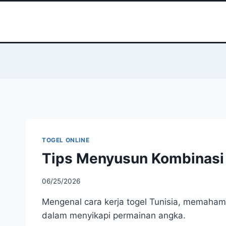
Skip
to
content
TOGEL ONLINE
Tips Menyusun Kombinasi 
06/25/2026
Mengenal cara kerja togel Tunisia, memahami 
dalam menyikapi permainan angka.