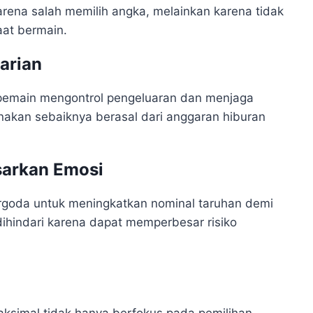
ena salah memilih angka, melainkan karena tidak
aat bermain.
arian
emain mengontrol pengeluaran dan menjaga
gunakan sebaiknya berasal dari anggaran hiburan
sarkan Emosi
rgoda untuk meningkatkan nominal taruhan demi
dihindari karena dapat memperbesar risiko
maksimal tidak hanya berfokus pada pemilihan