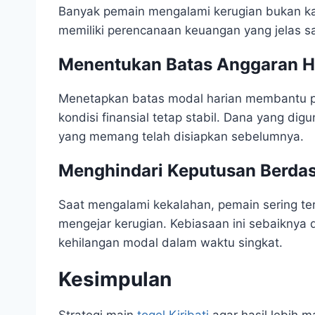
Banyak pemain mengalami kerugian bukan kar
memiliki perencanaan keuangan yang jelas s
Menentukan Batas Anggaran H
Menetapkan batas modal harian membantu p
kondisi finansial tetap stabil. Dana yang di
yang memang telah disiapkan sebelumnya.
Menghindari Keputusan Berda
Saat mengalami kekalahan, pemain sering te
mengejar kerugian. Kebiasaan ini sebaiknya 
kehilangan modal dalam waktu singkat.
Kesimpulan
Strategi main
togel Kiribati
agar hasil lebih 