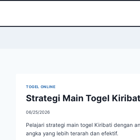
Skip
to
content
TOGEL ONLINE
Strategi Main Togel Kiriba
06/25/2026
Pelajari strategi main togel Kiribati dengan 
angka yang lebih terarah dan efektif.