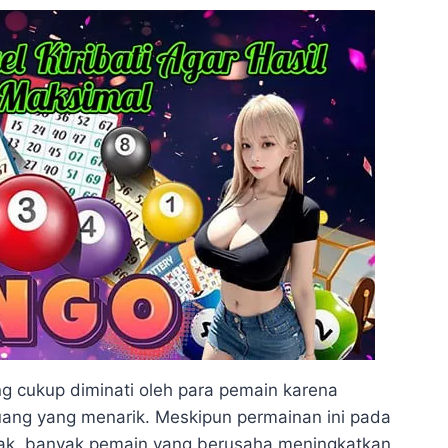
ng cukup diminati oleh para pemain karena
ang yang menarik. Meskipun permainan ini pada
ak, banyak pemain yang berusaha meningkatkan