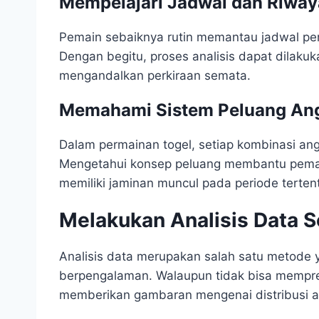
Mempelajari Jadwal dan Riway
Pemain sebaiknya rutin memantau jadwal pen
Dengan begitu, proses analisis dapat dilakuk
mengandalkan perkiraan semata.
Memahami Sistem Peluang An
Dalam permainan togel, setiap kombinasi ang
Mengetahui konsep peluang membantu pema
memiliki jaminan muncul pada periode terten
Melakukan Analisis Data S
Analisis data merupakan salah satu metode 
berpengalaman. Walaupun tidak bisa mempredi
memberikan gambaran mengenai distribusi a