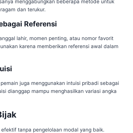
biasanya menggabungkan beberapa metode untuk
ragam dan terukur.
bagai Referensi
nggal lahir, momen penting, atau nomor favorit
gunakan karena memberikan referensi awal dalam
uisi
 pemain juga menggunakan intuisi pribadi sebagai
tuisi dianggap mampu menghasilkan variasi angka
ijak
n efektif tanpa pengelolaan modal yang baik.